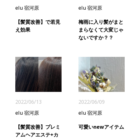
elu 宿河原
elu 宿河原
【髪質改善】で若見
梅雨に入り髪がまと
え効果
まらなくて大変じゃ
ないですか？？
2022/06/13
2022/06/09
elu 宿河原
elu 宿河原
【髪質改善】プレミ
可愛いnewアイテム
アムヘアエステ+カ