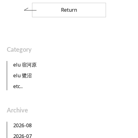
Return
Category
elu 宿河原
elu 鷺沼
etc...
Archive
2026-08
2026-07