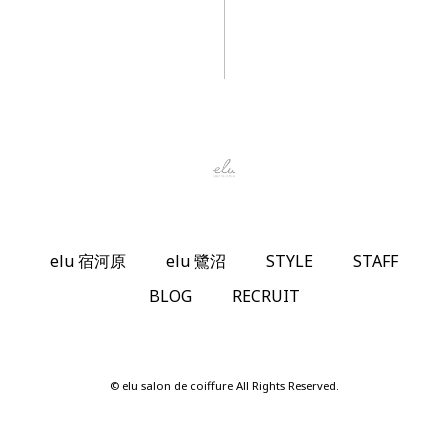
elu 宿河原
elu 鷺沼
STYLE
STAFF
BLOG
RECRUIT
© elu salon de coiffure All Rights Reserved.